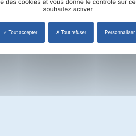
51.18
ise des cookies et vous donne le contrôle sur 
souhaitez activer
es
Contact
Lexique
Tout accepter
Tout refuser
Personnaliser