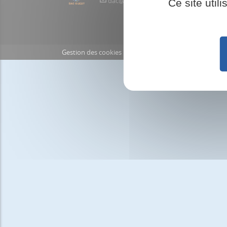
dac@apsdac27ouest.com
02.32.56.
Ce site util
Gestion des cookies
Aide en ligne
Mentions légal