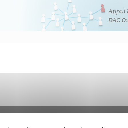
Appui 
DAC Ou
demer